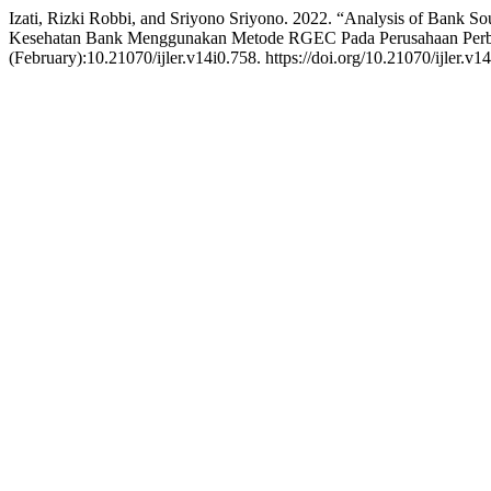
Izati, Rizki Robbi, and Sriyono Sriyono. 2022. “Analysis of Bank 
Kesehatan Bank Menggunakan Metode RGEC Pada Perusahaan Perban
(February):10.21070/ijler.v14i0.758. https://doi.org/10.21070/ijler.v1